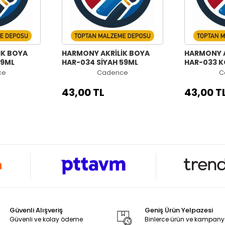
İK BOYA
HARMONY AKRİLİK BOYA
HARMONY A
59ML
HAR-034 SİYAH 59ML
HAR-033 K
ce
Cadence
C
43,00 TL
43,00 T
Güvenli Alışveriş
Geniş Ürün Yelpazesi
Güvenli ve kolay ödeme
Binlerce ürün ve kampan