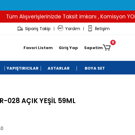
üm Alışverişlerinizde Taksit imkanı , Komisyon YOK..
Sipariş Takip
Yardım
İletişim
|
|
0
Favori Listem
Giriş Yap
Sepetim
YAPIŞTIRICILAR
ASTARLAR
BOYA SET
-028 AÇIK YEŞİL 59ML
.0