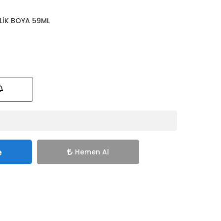
LİK BOYA 59ML
e
Hemen Al