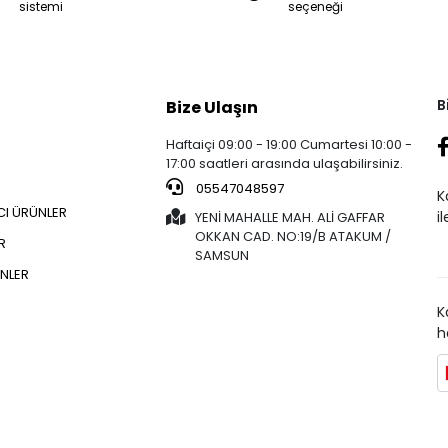
sistemi
seçeneği
B
Bize Ulaşın
Haftaiçi 09:00 - 19:00 Cumartesi 10:00 -
17:00 saatleri arasında ulaşabilirsiniz.
05547048597
K
CI ÜRÜNLER
i
YENİ MAHALLE MAH. ALİ GAFFAR
OKKAN CAD. NO:19/B ATAKUM /
R
SAMSUN
NLER
K
h