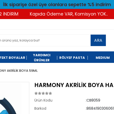
İlk siparişe özel üye olanlara sepette %5 indirim
DİRİM
Kapıda Ödeme VAR, Komisyon YOK..
T
ARA
YARDIMCI
FEKT BOYALAR
RÖLYEF PASTA
MEDIUM
ÜRÜNLER
NY AKRİLİK BOYA 59ML
HARMONY AKRİLİK BOYA HAR
Ürün Kodu
:CB8059
Barkod
:8684190306061