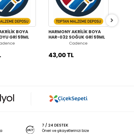
KRİLİK BOYA
HARMONY AKRİLİK BOYA
HARM
OYU GRİ 59ML
HAR-032 SOĞUK GRİ 59ML
HAR-0
adence
Cadence
L
43,00 TL
43,0
7 / 24 DESTEK
ya
Öneri ve şikayetlerinizi bize