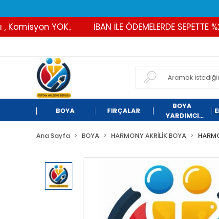
Komisyon YOK..
İBAN İLE ÖDEMELERDE SEPETTE %2 İN
BOYA
BOYA
FIRÇALAR
E
YARDIMCI
ÜRÜNLER
Ana Sayfa
BOYA
HARMONY AKRİLİK BOYA
HARMO