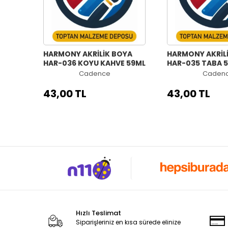
HARMONY AKRİLİK BOYA
HARMONY AKRİL
HAR-036 KOYU KAHVE 59ML
HAR-035 TABA 
Cadence
Caden
43,00 TL
43,00 TL
Hızlı Teslimat
Siparişleriniz en kısa sürede elinize