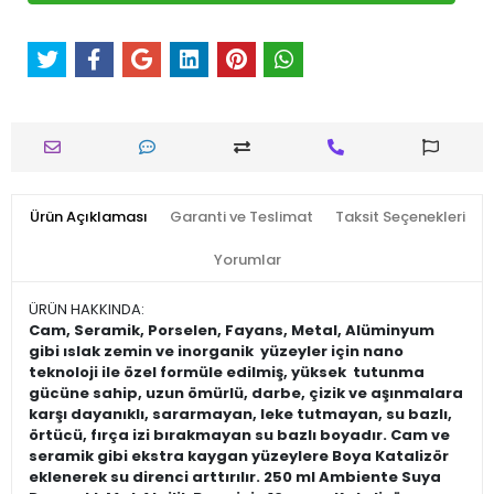
Ürün Açıklaması
Garanti ve Teslimat
Taksit Seçenekleri
Yorumlar
ÜRÜN HAKKINDA:
Cam, Seramik, Porselen, Fayans, Metal, Alüminyum
gibi ıslak zemin ve inorganik yüzeyler için nano
teknoloji ile özel formüle edilmiş, yüksek tutunma
gücüne sahip, uzun ömürlü, darbe, çizik ve aşınmalara
karşı dayanıklı, sararmayan, leke tutmayan, su bazlı,
örtücü, fırça izi bırakmayan su bazlı boyadır. Cam ve
seramik gibi ekstra kaygan yüzeylere Boya Katalizör
eklenerek su direnci arttırılır. 250 ml Ambiente Suya