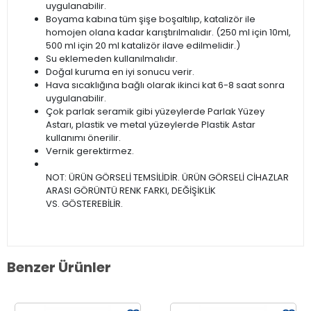
uygulanabilir.
Boyama kabına tüm şişe boşaltılıp, katalizör ile
homojen olana kadar karıştırılmalıdır. (250 ml için 10ml,
500 ml için 20 ml katalizör ilave edilmelidir.)
Su eklemeden kullanılmalıdır.
Doğal kuruma en iyi sonucu verir.
Hava sıcaklığına bağlı olarak ikinci kat 6-8 saat sonra
uygulanabilir.
Çok parlak seramik gibi yüzeylerde Parlak Yüzey
Astarı, plastik ve metal yüzeylerde Plastik Astar
kullanımı önerilir.
Vernik gerektirmez.
NOT: ÜRÜN GÖRSELİ TEMSİLİDİR. ÜRÜN GÖRSELİ CİHAZLAR
ARASI GÖRÜNTÜ RENK FARKI, DEĞİŞİKLİK
VS. GÖSTEREBİLİR.
Benzer Ürünler