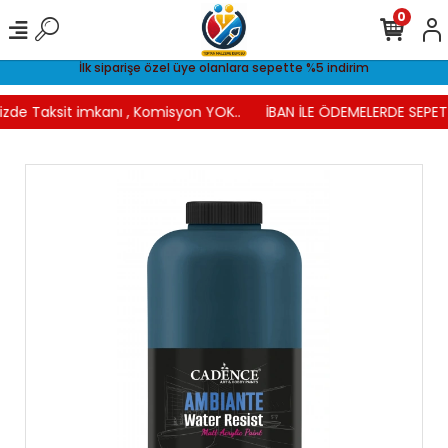
0
İlk siparişe özel üye olanlara sepette %5 indirim
izde Taksit imkanı , Komisyon YOK..
İBAN İLE ÖDEMELERDE SEPETT