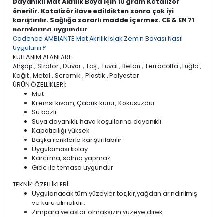
Dayanıklı Mat Akrilik Boya için 10 gram Katalizör
önerilir. Katalizör ilave edildikten sonra çok iyi
karıştırılır. Sağlığa zararlı madde içermez. CE & EN 71
normlarına uygundur.
Cadence AMBIANTE Mat Akrilik Islak Zemin Boyası Nasıl
Uygulanır?
KULLANIM ALANLARI:
Ahşap , Strafor , Duvar , Taş , Tuval , Beton , Terracotta ,Tuğla ,
Kağıt , Metal , Seramik , Plastik , Polyester
ÜRÜN ÖZELLİKLERİ:
Mat
Kremsi kıvam, Çabuk kurur, Kokusuzdur
Su bazlı
Suya dayanıklı, hava koşullarına dayanıklı
Kapatıcılığı yüksek
Başka renklerle karıştırılabilir
Uygulaması kolay
Kararma, solma yapmaz
Gıda ile temasa uygundur
TEKNİK ÖZELLİKLERİ:
Uygulanacak tüm yüzeyler toz,kir,yağdan arındırılmış
ve kuru olmalıdır.
Zımpara ve astar olmaksızın yüzeye direk