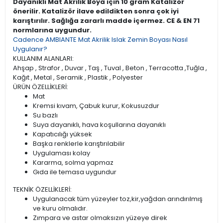
Dayanıklı Mat Akrilik Boya için 10 gram Katalizör
önerilir. Katalizör ilave edildikten sonra çok iyi
karıştırılır. Sağlığa zararlı madde içermez. CE & EN 71
normlarına uygundur.
Cadence AMBIANTE Mat Akrilik Islak Zemin Boyası Nasıl
Uygulanır?
KULLANIM ALANLARI:
Ahşap , Strafor , Duvar , Taş , Tuval , Beton , Terracotta ,Tuğla ,
Kağıt , Metal , Seramik , Plastik , Polyester
ÜRÜN ÖZELLİKLERİ:
Mat
Kremsi kıvam, Çabuk kurur, Kokusuzdur
Su bazlı
Suya dayanıklı, hava koşullarına dayanıklı
Kapatıcılığı yüksek
Başka renklerle karıştırılabilir
Uygulaması kolay
Kararma, solma yapmaz
Gıda ile temasa uygundur
TEKNİK ÖZELLİKLERİ:
Uygulanacak tüm yüzeyler toz,kir,yağdan arındırılmış
ve kuru olmalıdır.
Zımpara ve astar olmaksızın yüzeye direk