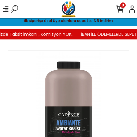
0
İlk siparişe özel üye olanlara sepette %5 indirim
izde Taksit imkanı , Komisyon YOK..
İBAN İLE ÖDEMELERDE SEPETT