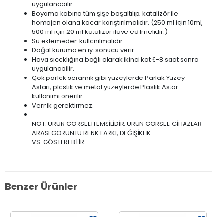
uygulanabilir.
Boyama kabına tüm şişe boşaltılıp, katalizör ile
homojen olana kadar karıştırılmalıdır. (250 ml için 10ml,
500 ml için 20 ml katalizör ilave edilmelidir.)
Su eklemeden kullanılmalıdır.
Doğal kuruma en iyi sonucu verir.
Hava sıcaklığına bağlı olarak ikinci kat 6-8 saat sonra
uygulanabilir.
Çok parlak seramik gibi yüzeylerde Parlak Yüzey
Astarı, plastik ve metal yüzeylerde Plastik Astar
kullanımı önerilir.
Vernik gerektirmez.
NOT: ÜRÜN GÖRSELİ TEMSİLİDİR. ÜRÜN GÖRSELİ CİHAZLAR
ARASI GÖRÜNTÜ RENK FARKI, DEĞİŞİKLİK
VS. GÖSTEREBİLİR.
Benzer Ürünler