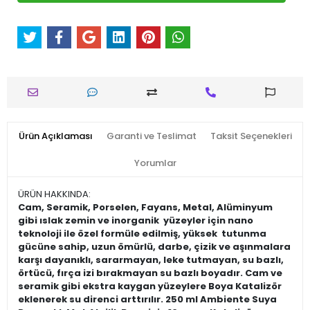
Ürün Açıklaması
Garanti ve Teslimat
Taksit Seçenekleri
Yorumlar
ÜRÜN HAKKINDA:
Cam, Seramik, Porselen, Fayans, Metal, Alüminyum
gibi ıslak zemin ve inorganik yüzeyler için nano
teknoloji ile özel formüle edilmiş, yüksek tutunma
gücüne sahip, uzun ömürlü, darbe, çizik ve aşınmalara
karşı dayanıklı, sararmayan, leke tutmayan, su bazlı,
örtücü, fırça izi bırakmayan su bazlı boyadır. Cam ve
seramik gibi ekstra kaygan yüzeylere Boya Katalizör
eklenerek su direnci arttırılır. 250 ml Ambiente Suya