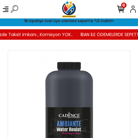
0
İlk siparişe özel üye olanlara sepette %5 indirim
zde Taksit imkanı , Komisyon YOK..
İBAN İLE ÖDEMELERDE SEPETT