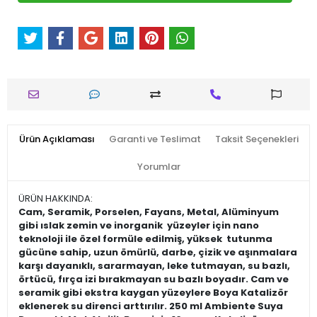
Ürün Açıklaması
Garanti ve Teslimat
Taksit Seçenekleri
Yorumlar
ÜRÜN HAKKINDA:
Cam, Seramik, Porselen, Fayans, Metal, Alüminyum
gibi ıslak zemin ve inorganik yüzeyler için nano
teknoloji ile özel formüle edilmiş, yüksek tutunma
gücüne sahip, uzun ömürlü, darbe, çizik ve aşınmalara
karşı dayanıklı, sararmayan, leke tutmayan, su bazlı,
örtücü, fırça izi bırakmayan su bazlı boyadır. Cam ve
seramik gibi ekstra kaygan yüzeylere Boya Katalizör
eklenerek su direnci arttırılır. 250 ml Ambiente Suya