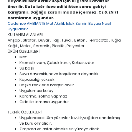
Dayanıklı Mat Akrilik Boya için 10 gram Katalizör
önerilir. Katalizör ilave edildikten sonra çok iyi
karıştırılır. Sağlığa zararlı madde içermez. CE & EN 71
normlarına uygundur.
Cadence AMBIANTE Mat Akrilik Islak Zemin Boyası Nasıl
Uygulanır?
KULLANIM ALANLARI:
Ahşap , Strafor , Duvar , Taş , Tuval , Beton , Terracotta ,Tuğla ,
Kağıt , Metal , Seramik , Plastik , Polyester
ÜRÜN ÖZELLİKLERİ:
Mat
Kremsi kıvam, Çabuk kurur, Kokusuzdur
Su bazlı
Suya dayanıklı, hava koşullarına dayanıklı
Kapatıcılığı yüksek
Başka renklerle karıştırılabilir
Uygulaması kolay
Kararma, solma yapmaz
Gıda ile temasa uygundur
TEKNİK ÖZELLİKLERİ:
Uygulanacak tüm yüzeyler toz,kir,yağdan arındırılmış
ve kuru olmalıdır.
Zımpara ve astar olmaksızın yüzeye direk