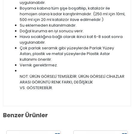
uygulanabilir.
Boyama kabına tüm şişe boşaltılıp, katalizör ile
homojen olana kadar karıştırılmalıdır. (250 ml için 10ml,
500 ml için 20 ml katalizör ilave edilmelidir.)
Su eklemeden kullanılmalıdır.
Doğal kuruma en iyi sonucu verir.
Hava sıcaklığına bağlı olarak ikinci kat 6-8 saat sonra
uygulanabilir.
Çok parlak seramik gibi yüzeylerde Parlak Yüzey
Astarı, plastik ve metal yüzeylerde Plastik Astar
kullanımı önerilir.
Vernik gerektirmez.
NOT: ÜRÜN GÖRSELİ TEMSİLİDİR. ÜRÜN GÖRSELİ CİHAZLAR
ARASI GÖRÜNTÜ RENK FARKI, DEĞİŞİKLİK
VS. GÖSTEREBİLİR.
Benzer Ürünler