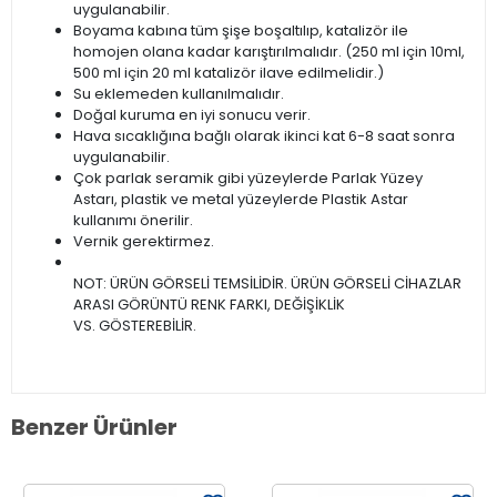
uygulanabilir.
Boyama kabına tüm şişe boşaltılıp, katalizör ile
homojen olana kadar karıştırılmalıdır. (250 ml için 10ml,
500 ml için 20 ml katalizör ilave edilmelidir.)
Su eklemeden kullanılmalıdır.
Doğal kuruma en iyi sonucu verir.
Hava sıcaklığına bağlı olarak ikinci kat 6-8 saat sonra
uygulanabilir.
Çok parlak seramik gibi yüzeylerde Parlak Yüzey
Astarı, plastik ve metal yüzeylerde Plastik Astar
kullanımı önerilir.
Vernik gerektirmez.
NOT: ÜRÜN GÖRSELİ TEMSİLİDİR. ÜRÜN GÖRSELİ CİHAZLAR
ARASI GÖRÜNTÜ RENK FARKI, DEĞİŞİKLİK
VS. GÖSTEREBİLİR.
Benzer Ürünler