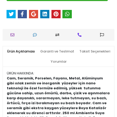
Ürün Açıklaması
Garanti ve Teslimat
Taksit Seçenekleri
Yorumlar
ÜRÜN HAKKINDA:
Cam, Seramik, Porselen, Fayans, Metal, Alüminyum
gibi ıslak zemin ve inorganik yüzeyler için nano
teknoloji ile özel formüle edilmiş, yüksek tutunma
gücüne sahip, uzun ömürlü, darbe, çizik ve aşınmalara
karşı dayanıklı, sararmayan, leke tutmayan, su bazlı,
örtücü, fırça izi bırakmayan su bazlı boyadır. Cam ve
seramik gibi ekstra kaygan yüzeylere Boya Katalizör
eklenerek su direnci arttırılır. 250 ml Ambiente Suya