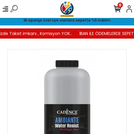
0
İlk siparişe özel üye olanlara sepette %5 indirim
izde Taksit imkanı , Komisyon YOK..
İBAN İLE ÖDEMELERDE SEPETT