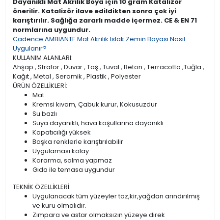
Dayanıklı Mat Akrilik Boya için 10 gram Katalizör
önerilir. Katalizör ilave edildikten sonra çok iyi
karıştırılır. Sağlığa zararlı madde içermez. CE & EN 71
normlarına uygundur.
Cadence AMBIANTE Mat Akrilik Islak Zemin Boyası Nasıl
Uygulanır?
KULLANIM ALANLARI:
Ahşap , Strafor , Duvar , Taş , Tuval , Beton , Terracotta ,Tuğla ,
Kağıt , Metal , Seramik , Plastik , Polyester
ÜRÜN ÖZELLİKLERİ:
Mat
Kremsi kıvam, Çabuk kurur, Kokusuzdur
Su bazlı
Suya dayanıklı, hava koşullarına dayanıklı
Kapatıcılığı yüksek
Başka renklerle karıştırılabilir
Uygulaması kolay
Kararma, solma yapmaz
Gıda ile temasa uygundur
TEKNİK ÖZELLİKLERİ:
Uygulanacak tüm yüzeyler toz,kir,yağdan arındırılmış
ve kuru olmalıdır.
Zımpara ve astar olmaksızın yüzeye direk