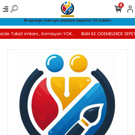
0
İlk siparişe özel üye olanlara sepette %5 indirim
izde Taksit imkanı , Komisyon YOK..
İBAN İLE ÖDEMELERDE SEPET