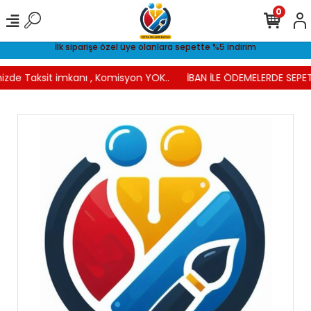
0
İlk siparişe özel üye olanlara sepette %5 indirim
izde Taksit imkanı , Komisyon YOK..
İBAN İLE ÖDEMELERDE SEPET