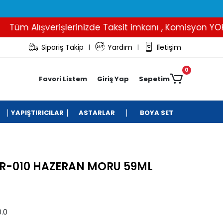
m Alışverişlerinizde Taksit imkanı , Komisyon YOK..
Sipariş Takip
Yardım
İletişim
|
|
0
Favori Listem
Giriş Yap
Sepetim
YAPIŞTIRICILAR
ASTARLAR
BOYA SET
R-010 HAZERAN MORU 59ML
.0