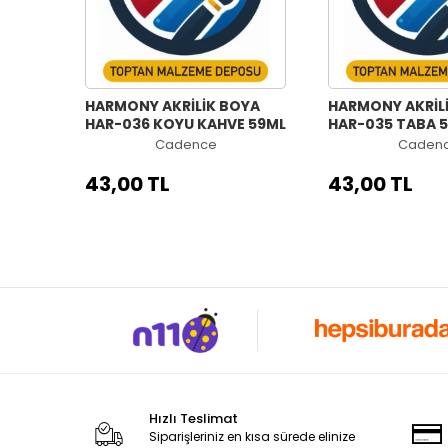
HARMONY AKRİLİK BOYA
HARMONY AKRİL
HAR-036 KOYU KAHVE 59ML
HAR-035 TABA 
Cadence
Caden
43,00 TL
43,00 TL
Hızlı Teslimat
Siparişleriniz en kısa sürede elinize