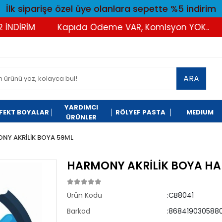
İlk siparişe özel üye olanlara sepette %5 indirim
İRİM
Kapıda Ödeme VAR, Komisyon YOK..
Tü
ARA
YARDIMCI
FEKT BOYALAR
RÖLYEF PASTA
MEDIUM
ÜRÜNLER
NY AKRİLİK BOYA 59ML
HARMONY AKRİLİK BOYA HA
Ürün Kodu
:CB8041
Barkod
:8684190305880