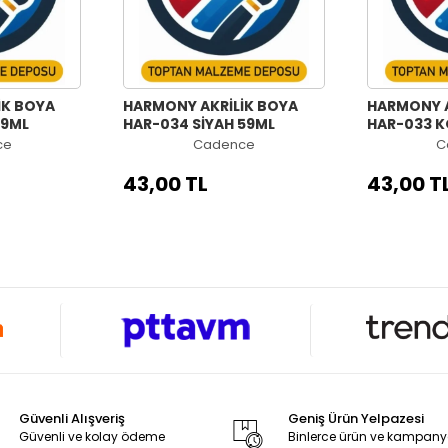
İK BOYA
HARMONY AKRİLİK BOYA
HARMONY A
59ML
HAR-034 SİYAH 59ML
HAR-033 K
ce
Cadence
C
43,00 TL
43,00 T
Güvenli Alışveriş
Geniş Ürün Yelpazesi
Güvenli ve kolay ödeme
Binlerce ürün ve kampan