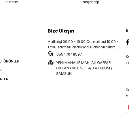
sistemi
seçeneği
B
Bize Ulaşın
Haftaiçi 09:00 - 19:00 Cumartesi 10:00 -
17:00 saatleri arasında ulaşabilirsiniz.
05547048597
K
CI ÜRÜNLER
i
YENİ MAHALLE MAH. ALİ GAFFAR
OKKAN CAD. NO:19/B ATAKUM /
R
SAMSUN
NLER
K
h