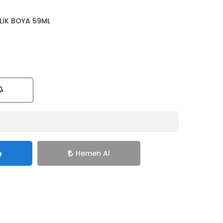
LİK BOYA 59ML
e
Hemen Al