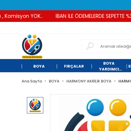
Komisyon YOK..
İBAN İLE ÖDEMELERDE SEPETTE %2 İND
BOYA
BOYA
FIRÇALAR
E
YARDIMCI
ÜRÜNLER
Ana Sayfa
BOYA
HARMONY AKRİLİK BOYA
HARMO