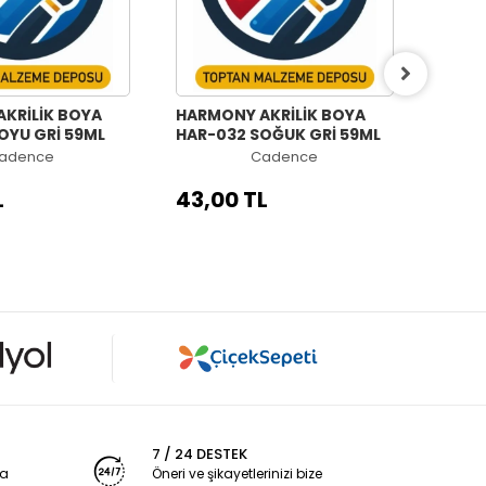
KRİLİK BOYA
HARMONY AKRİLİK BOYA
HARM
OYU GRİ 59ML
HAR-032 SOĞUK GRİ 59ML
HAR-0
adence
Cadence
L
43,00 TL
43,0
7 / 24 DESTEK
ya
Öneri ve şikayetlerinizi bize