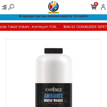
0
İlk siparişe özel üye olanlara sepette %5 indirim
izde Taksit imkanı , Komisyon YOK..
İBAN İLE ÖDEMELERDE SEPETT