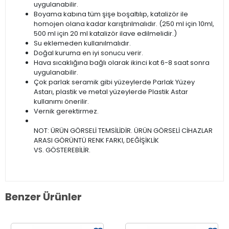
uygulanabilir.
Boyama kabına tüm şişe boşaltılıp, katalizör ile
homojen olana kadar karıştırılmalıdır. (250 ml için 10ml,
500 ml için 20 ml katalizör ilave edilmelidir.)
Su eklemeden kullanılmalıdır.
Doğal kuruma en iyi sonucu verir.
Hava sıcaklığına bağlı olarak ikinci kat 6-8 saat sonra
uygulanabilir.
Çok parlak seramik gibi yüzeylerde Parlak Yüzey
Astarı, plastik ve metal yüzeylerde Plastik Astar
kullanımı önerilir.
Vernik gerektirmez.
NOT: ÜRÜN GÖRSELİ TEMSİLİDİR. ÜRÜN GÖRSELİ CİHAZLAR
ARASI GÖRÜNTÜ RENK FARKI, DEĞİŞİKLİK
VS. GÖSTEREBİLİR.
Benzer Ürünler