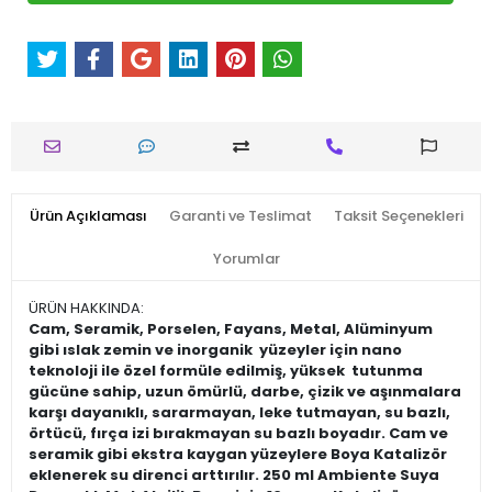
Ürün Açıklaması
Garanti ve Teslimat
Taksit Seçenekleri
Yorumlar
ÜRÜN HAKKINDA:
Cam, Seramik, Porselen, Fayans, Metal, Alüminyum
gibi ıslak zemin ve inorganik yüzeyler için nano
teknoloji ile özel formüle edilmiş, yüksek tutunma
gücüne sahip, uzun ömürlü, darbe, çizik ve aşınmalara
karşı dayanıklı, sararmayan, leke tutmayan, su bazlı,
örtücü, fırça izi bırakmayan su bazlı boyadır. Cam ve
seramik gibi ekstra kaygan yüzeylere Boya Katalizör
eklenerek su direnci arttırılır. 250 ml Ambiente Suya