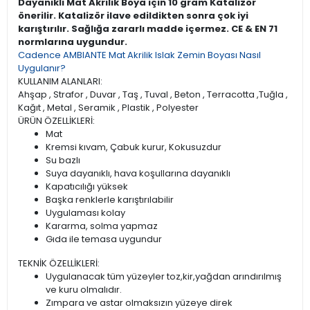
Dayanıklı Mat Akrilik Boya için 10 gram Katalizör
önerilir. Katalizör ilave edildikten sonra çok iyi
karıştırılır. Sağlığa zararlı madde içermez. CE & EN 71
normlarına uygundur.
Cadence AMBIANTE Mat Akrilik Islak Zemin Boyası Nasıl
Uygulanır?
KULLANIM ALANLARI:
Ahşap , Strafor , Duvar , Taş , Tuval , Beton , Terracotta ,Tuğla ,
Kağıt , Metal , Seramik , Plastik , Polyester
ÜRÜN ÖZELLİKLERİ:
Mat
Kremsi kıvam, Çabuk kurur, Kokusuzdur
Su bazlı
Suya dayanıklı, hava koşullarına dayanıklı
Kapatıcılığı yüksek
Başka renklerle karıştırılabilir
Uygulaması kolay
Kararma, solma yapmaz
Gıda ile temasa uygundur
TEKNİK ÖZELLİKLERİ:
Uygulanacak tüm yüzeyler toz,kir,yağdan arındırılmış
ve kuru olmalıdır.
Zımpara ve astar olmaksızın yüzeye direk