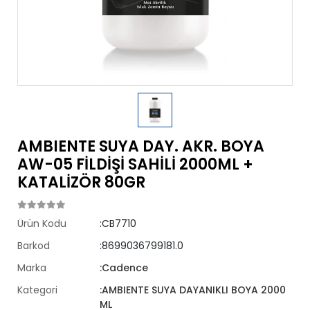
AMBIENTE SUYA DAY. AKR. BOYA
AW-05 FİLDİŞİ SAHİLİ 2000ML +
KATALİZÖR 80GR
Ürün Kodu
:CB7710
Barkod
:8699036799181.0
Marka
:Cadence
Kategori
:AMBIENTE SUYA DAYANIKLI BOYA 2000
ML