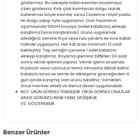
göstermez. Bu sebeple bütün kısımları boyamaya
özen gösteriniz. Kırık çizik kısımlarda dolgu olarak
kullanılmaz böyle kısımlar varsa Cadence rölyef pasta
ile dolgu yapıp öyle uygulayınız. Ürün hazırlama
aşamasında 500ml boyaya 2adet katalizörü ekleyip
karıştırınız(iyice karıştırılmalı). Ürünü uygulamak
istediğiniz zemine fırça veya rulo yardımı ile ince katlar
halinde uygulayınız. Her kat arası minimum 12 saat
bekleyiniz. Taş verniğin içerisine 1 adet katalizör
ekleyip karıştırınız. Boyama işleminiz bittikten 24 saat
sonra vernik işlemini yapınız. Vernik işlemi sırasında
fırçanızın veya rulonuzun temiz olmasına dikkat ediniz.
Katalizör boya ve vernik ile etkileşime gireceğinden 4
gün içinde karışmış olan ürünü tüketiniz. Vernikten
önce mermer efekti ve stencıl desen uygulanabilir.
NOT: ÜRÜN GÖRSELİ TEMSİLİDİR. ÜRÜN GÖRSELİ CİHAZLAR
ARASI GÖRÜNTÜ RENK FARKI, DEĞİŞİKLİK
VS. GÖSTEREBİLİR.
Benzer Ürünler