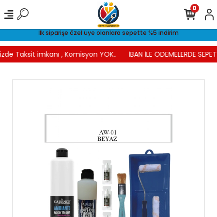
0
İlk siparişe özel üye olanlara sepette %5 indirim
izde Taksit imkanı , Komisyon YOK..
İBAN İLE ÖDEMELERDE SEPETT