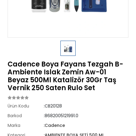
Cadence Boya Fayans Tezgah B-
Ambiente Islak Zemin Aw-01
Beyaz 500Ml Katalizör 30Gr Taş
Vernik 250 Saten Rulo Set
Ürün Kodu
:CB20128
Barkod
:8682005121991.0
Marka
:Cadence
Kategori
:AMBIENTE BOYA SETİ 500 ML