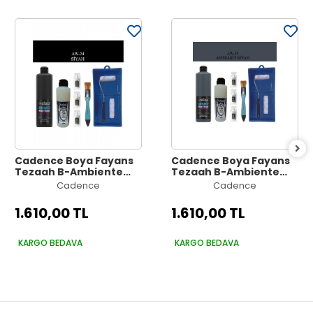
Cadence Boya Fayans
Cadence Boya Fayans
Tezgah B-Ambiente
Tezgah B-Ambiente
Islak Zemin Aw-24
Islak Zemin Aw-23
Cadence
Cadence
Siyah 500Ml Katalizör
Antrasit 500Ml
30Gr MAT Taş Vernik
Katalizör 30Gr MAT Taş
1.610,00 TL
1.610,00 TL
250 Saten Rulo Set
Vernik 250 Saten Rulo
Set
KARGO BEDAVA
KARGO BEDAVA