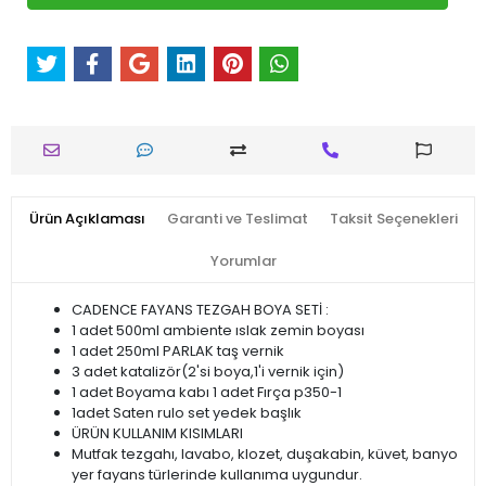
Ürün Açıklaması
Garanti ve Teslimat
Taksit Seçenekleri
Yorumlar
CADENCE FAYANS TEZGAH BOYA SETİ :
1 adet 500ml ambiente ıslak zemin boyası
1 adet 250ml PARLAK taş vernik
3 adet katalizör(2'si boya,1'i vernik için)
1 adet Boyama kabı 1 adet Fırça p350-1
1adet Saten rulo set yedek başlık
ÜRÜN KULLANIM KISIMLARI
Mutfak tezgahı, lavabo, klozet, duşakabin, küvet, banyo
yer fayans türlerinde kullanıma uygundur.