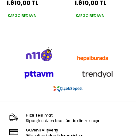
1.610,00 TL
1.610,00 TL
250 Saten Rulo Set
Vernik 250 Saten Rulo
Set
KARGO BEDAVA
KARGO BEDAVA
Hızlı Teslimat
Siparişleriniz en kısa sürede elinize ulaşır.
Güvenli Alışveriş
Güvenli ve kolay ödeme sistemi