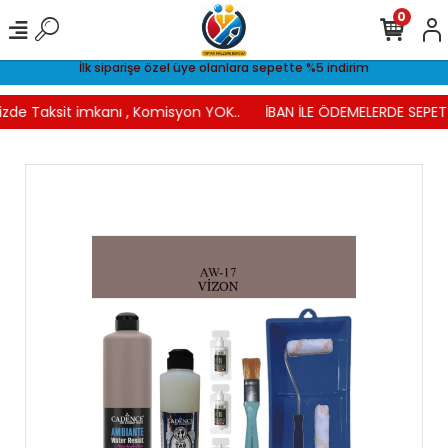
0
İlk siparişe özel üye olanlara sepette %5 indirim
izde Taksit imkanı , Komisyon YOK..
İBAN İLE ÖDEMELERDE SEPETT