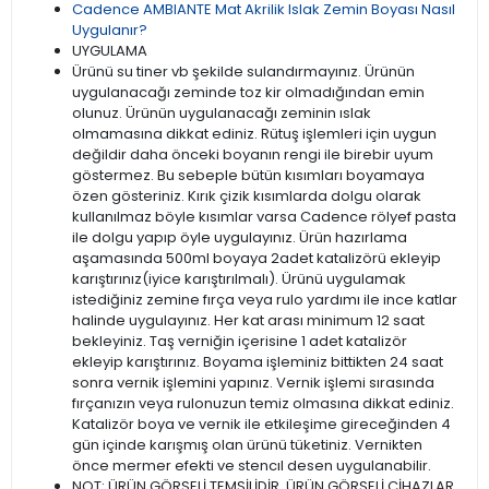
Cadence AMBIANTE Mat Akrilik Islak Zemin Boyası Nasıl
Uygulanır?
UYGULAMA
Ürünü su tiner vb şekilde sulandırmayınız. Ürünün
uygulanacağı zeminde toz kir olmadığından emin
olunuz. Ürünün uygulanacağı zeminin ıslak
olmamasına dikkat ediniz. Rütuş işlemleri için uygun
değildir daha önceki boyanın rengi ile birebir uyum
göstermez. Bu sebeple bütün kısımları boyamaya
özen gösteriniz. Kırık çizik kısımlarda dolgu olarak
kullanılmaz böyle kısımlar varsa Cadence rölyef pasta
ile dolgu yapıp öyle uygulayınız. Ürün hazırlama
aşamasında 500ml boyaya 2adet katalizörü ekleyip
karıştırınız(iyice karıştırılmalı). Ürünü uygulamak
istediğiniz zemine fırça veya rulo yardımı ile ince katlar
halinde uygulayınız. Her kat arası minimum 12 saat
bekleyiniz. Taş verniğin içerisine 1 adet katalizör
ekleyip karıştırınız. Boyama işleminiz bittikten 24 saat
sonra vernik işlemini yapınız. Vernik işlemi sırasında
fırçanızın veya rulonuzun temiz olmasına dikkat ediniz.
Katalizör boya ve vernik ile etkileşime gireceğinden 4
gün içinde karışmış olan ürünü tüketiniz. Vernikten
önce mermer efekti ve stencıl desen uygulanabilir.
NOT: ÜRÜN GÖRSELİ TEMSİLİDİR. ÜRÜN GÖRSELİ CİHAZLAR