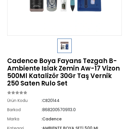
Cadence Boya Fayans Tezgah B-
Ambiente Islak Zemin Aw-17 Vizon
500Ml Katalizör 30Gr Taş Vernik
250 Saten Rulo Set
Ürün Kodu
:CB20144
Barkod
:8682005709113.0
Marka
:Cadence
Kategori
:AMBIENTE BOYA SETİ 500 ML