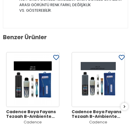
ARASI GÖRÜNTÜ RENK FARKI, DEĞİŞİKLİK
VS. GÖSTEREBİLİR.
Benzer Ürünler
Cadence Boya Fayans
Cadence Boya Fayans
Tezgah B-Ambiente
Tezgah B-Ambiente
Islak Zemin Aw-24
Islak Zemin Aw-23
Cadence
Cadence
Siyah 500Ml Katalizör
Antrasit 500Ml
30Gr MAT Taş Vernik
Katalizör 30Gr MAT Taş