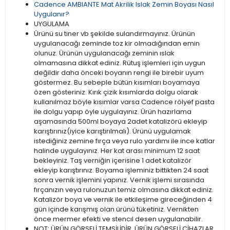
Cadence AMBIANTE Mat Akrilik Islak Zemin Boyası Nasıl
Uygulanır?
UYGULAMA
Ürünü su tiner vb şekilde sulandırmayınız. Ürünün
uygulanacağı zeminde toz kir olmadığından emin
olunuz. Ürünün uygulanacağı zeminin ıslak
olmamasına dikkat ediniz. Rütuş işlemleri için uygun
değildir daha önceki boyanın rengi ile birebir uyum
göstermez. Bu sebeple bütün kısımları boyamaya
özen gösteriniz. Kırık çizik kısımlarda dolgu olarak
kullanılmaz böyle kısımlar varsa Cadence rölyef pasta
ile dolgu yapıp öyle uygulayınız. Ürün hazırlama
aşamasında 500ml boyaya 2adet katalizörü ekleyip
karıştırınız(iyice karıştırılmalı). Ürünü uygulamak
istediğiniz zemine fırça veya rulo yardımı ile ince katlar
halinde uygulayınız. Her kat arası minimum 12 saat
bekleyiniz. Taş verniğin içerisine 1 adet katalizör
ekleyip karıştırınız. Boyama işleminiz bittikten 24 saat
sonra vernik işlemini yapınız. Vernik işlemi sırasında
fırçanızın veya rulonuzun temiz olmasına dikkat ediniz.
Katalizör boya ve vernik ile etkileşime gireceğinden 4
gün içinde karışmış olan ürünü tüketiniz. Vernikten
önce mermer efekti ve stencıl desen uygulanabilir.
NOT: ÜRÜN GÖRSELİ TEMSİLİDİR. ÜRÜN GÖRSELİ CİHAZLAR