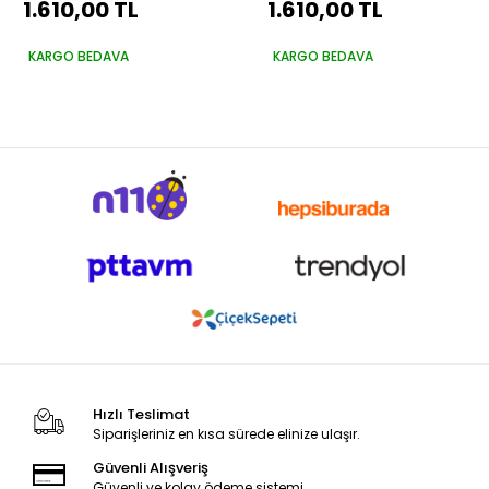
1.610,00 TL
1.610,00 TL
250 Saten Rulo Set
Vernik 250 Saten Rulo
Set
KARGO BEDAVA
KARGO BEDAVA
Hızlı Teslimat
Siparişleriniz en kısa sürede elinize ulaşır.
Güvenli Alışveriş
Güvenli ve kolay ödeme sistemi