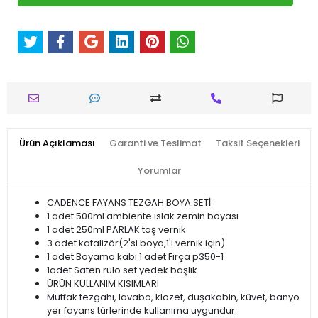
Ürün Açıklaması
Garanti ve Teslimat
Taksit Seçenekleri
Yorumlar
CADENCE FAYANS TEZGAH BOYA SETİ :
1 adet 500ml ambiente ıslak zemin boyası
1 adet 250ml PARLAK taş vernik
3 adet katalizör(2'si boya,1'i vernik için)
1 adet Boyama kabı 1 adet Fırça p350-1
1adet Saten rulo set yedek başlık
ÜRÜN KULLANIM KISIMLARI
Mutfak tezgahı, lavabo, klozet, duşakabin, küvet, banyo
yer fayans türlerinde kullanıma uygundur.