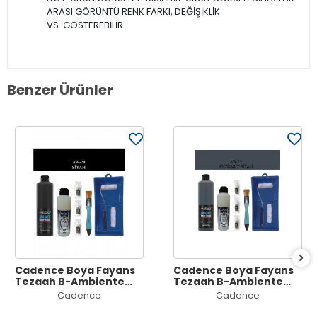
ARASI GÖRÜNTÜ RENK FARKI, DEĞİŞİKLİK
VS. GÖSTEREBİLİR.
Benzer Ürünler
Cadence Boya Fayans
Cadence Boya Fayans
Tezgah B-Ambiente
Tezgah B-Ambiente
Islak Zemin Aw-24
Islak Zemin Aw-23
Cadence
Cadence
Siyah 500Ml Katalizör
Antrasit 500Ml
30Gr MAT Taş Vernik
Katalizör 30Gr MAT Taş