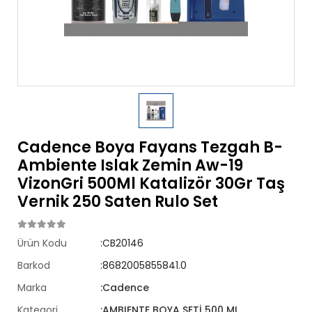
Cadence Boya Fayans Tezgah B-
Ambiente Islak Zemin Aw-19
VizonGri 500Ml Katalizör 30Gr Taş
Vernik 250 Saten Rulo Set
Ürün Kodu
:CB20146
Barkod
:8682005855841.0
Marka
:Cadence
Kategori
:AMBIENTE BOYA SETİ 500 ML