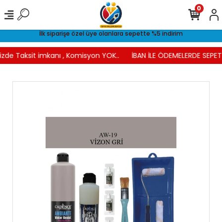
0
İlk siparişe özel üye olanlara sepette %5 indirim
izde Taksit imkanı , Komisyon YOK..
İBAN İLE ÖDEMELERDE SEPETT